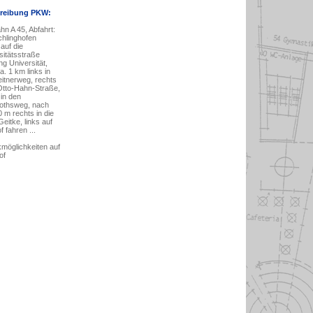
reibung PKW:
hn A 45, Abfahrt:
chlinghofen
auf die
sitätsstraße
ng Universität,
a. 1 km links in
itnerweg, rechts
 Otto-Hahn-Straße,
 in den
othsweg, nach
0 m rechts in die
eitke, links auf
 fahren ...
rkmöglichkeiten auf
of