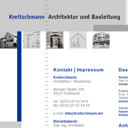
Kontakt | Impressum
Das
Kreitschmann
Susan
Dipl.-I
Architektur + Bauleitung
susan
Baroper Straße 229
Frede
44227 Dortmund
B.Sc. 
Städte
fon: (0231) 97 51 54-0
asmus
fax: (0231) 97 51 54-19
Sandr
hausv
e-mail:
info@kreitschmann.net
kreit
Büroinhaberin:
Anf
Dipl.-Ing. Architektin