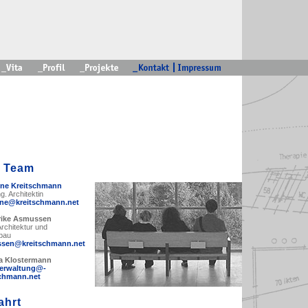
 Team
ne Kreitschmann
ng. Architektin
ne@kreitschmann.net
rike Asmussen
Architektur und
bau
sen@kreitschmann.net
a Klostermann
erwaltung@­
schmann.net
ahrt