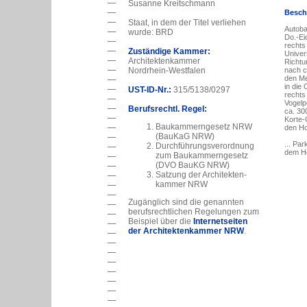
Susanne Kreitschmann
Besch
Staat, in dem der Titel verliehen
Autoba
wurde: BRD
Do.-Ei
rechts 
Zuständige Kammer:
Univer
Architektenkammer
Richtu
nach c
Nordrhein-Westfalen
den Me
in die
UST-ID-Nr.:
315/5138/0297
rechts
Vogelp
Berufsrechtl. Regel:
ca. 30
Korte-G
Baukammerngesetz NRW
den Hof
(BauKaG NRW)
... Pa
Durchführungsverordnung
dem H
zum Baukammerngesetz
(DVO BauKG NRW)
Satzung der Architekten-
kammer NRW
Zugänglich sind die genannten
berufsrechtlichen Regelungen zum
Beispiel über die
Internetseiten
der Architektenkammer NRW
.