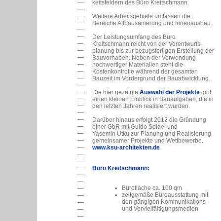
keitsfeldern des Büro Kreitschmann.
Weitere Arbeitsgebiete umfassen die
Bereiche Altbausanierung und Innenausbau.
Der Leistungsumfang des Büro
Kreitschmann reicht von der Vorentwurfs-
planung bis zur bezugsfertigen Erstellung der
Bauvorhaben. Neben der Verwendung
hochwertiger Materialien steht die
Kostenkontrolle während der gesamten
Bauzeit im Vordergrund der Bauabwicklung.
Die hier gezeigte
Auswahl der Projekte
gibt
einen kleinen Einblick in Bauaufgaben, die in
den letzten Jahren realisiert wurden.
Darüber hinaus erfolgt 2012 die Gründung
einer GbR mit Guido Seidel und
Yasemin Utku zur Planung und Realisierung
gemeinsamer Projekte und Wettbewerbe.
www.ksu-architekten.de
Büro Kreitschmann:
Bürofläche ca. 100 qm
zeitgemäße Büroausstattung mit
den gängigen Kommunikations-
und Vervielfältigungsmedien