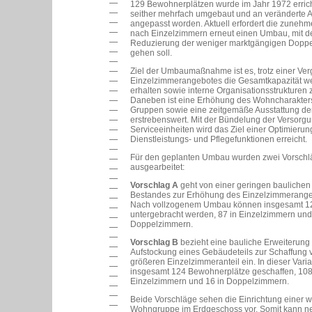
129 Bewohnerplätzen wurde im Jahr 1972 erricht
seither mehrfach umgebaut und an veränderte 
angepasst worden. Aktuell erfordert die zuneh
nach Einzelzimmern erneut einen Umbau, mit d
Reduzierung der weniger marktgängigen Doppe
gehen soll.
Ziel der Umbaumaßnahme ist es, trotz einer Ve
Einzelzimmerangebotes die Gesamtkapazität w
erhalten sowie interne Organisationsstrukturen 
Daneben ist eine Erhöhung des Wohncharakters
Gruppen sowie eine zeitgemäße Ausstattung de
erstrebenswert. Mit der Bündelung der Versorg
Serviceeinheiten wird das Ziel einer Optimierun
Dienstleistungs- und Pflegefunktionen erreicht.
Für den geplanten Umbau wurden zwei Vorschl
ausgearbeitet:
Vorschlag A
geht von einer geringen bauliche
Bestandes zur Erhöhung des Einzelzimmerange
Nach vollzogenem Umbau können insgesamt 
untergebracht werden, 87 in Einzelzimmern und
Doppelzimmern.
Vorschlag B
bezieht eine bauliche Erweiterung
Aufstockung eines Gebäudeteils zur Schaffung
größeren Einzelzimmeranteil ein. In dieser Vari
insgesamt 124 Bewohnerplätze geschaffen, 108
Einzelzimmern und 16 in Doppelzimmern.
Beide Vorschläge sehen die Einrichtung einer w
Wohngruppe im Erdgeschoss vor. Somit kann n