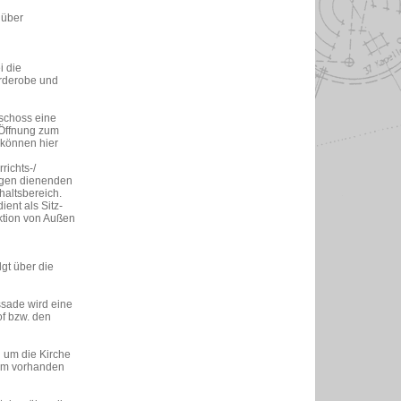
 über
i die
arderobe und
schoss eine
 Öffnung zum
 können hier
richts-/
igen dienenden
haltsbereich.
ent als Sitz-
ktion von Außen
gt über die
ssade wird eine
f bzw. den
 um die Kirche
 am vorhanden