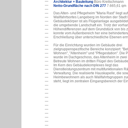
Architektur + Bauleitung
Büro Kreitschmann
Netto-Grundfläche nach DIN 277
7.665,61 qm
Das Alten- und Pflegeheim "Maria Rast" liegt a
Wallfahrtsortes Langeberg im Norden der Stadt 
Gebäudekörper ist als Flügelanlage ausgebildet 
die umgebende Landschaft ein. Trotz der vorh
Höhendifferenzen auf dem Grundstück von bis z
konnte vom Außenbereich her eine behinderten
Erschließung über unterschiedliche Ebenen erm
Für die Einrichtung wurden im Gebäude drei
zielgruppenspezifische Bereiche konzipiert: "Be
Wohnen", "Altenheim" und "Pflegestation". Die P
wurde im Dachgeschoss, das Altenheim in zwei
Betreute Wohnen im dritten Flügel des Gebäude
Im Kern des Gebäudekomplexes liegt das
Dienstleistungszentrum mit multifunktionalen 
Verwaltung. Die realisierte Hauskapelle, die so
Heimbewohnern als auch Wallfahrtsgruppen zu
steht, liegt im zentralen Eingangsbereich der Ei